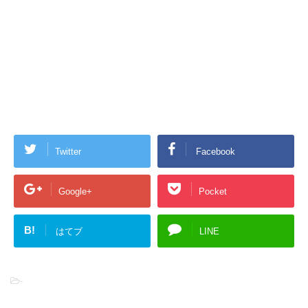
Twitter
Facebook
Google+
Pocket
B!
はてブ
LINE
-