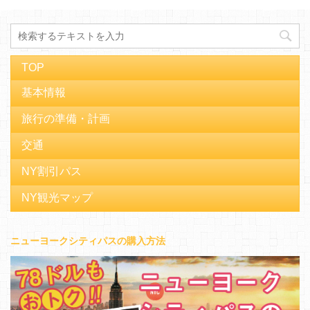
TOP
基本情報
旅行の準備・計画
交通
NY割引パス
NY観光マップ
ニューヨークシティパスの購入方法