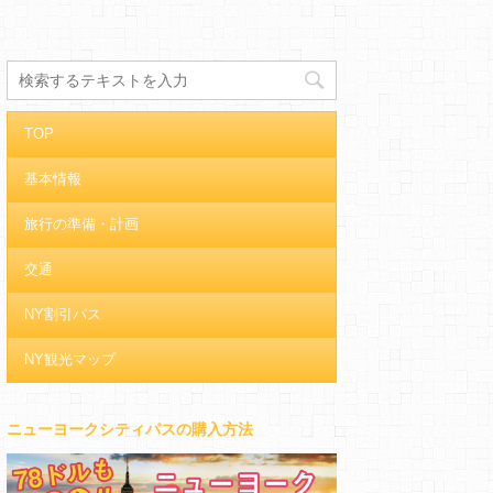
TOP
基本情報
旅行の準備・計画
交通
NY割引パス
NY観光マップ
ニューヨークシティパスの購入方法