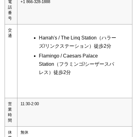
電
+1 866-328-1888
話
番
号
交
通
Harrah's / The Linq Station（ハラー
ズ/リンクステーション）徒歩2分
Flamingo / Caesars Palace
Station（フラミンゴ/シーザースパ
レス）徒歩2分
営
11:30-2:00
業
時
間
休
無休