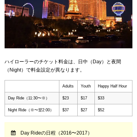
ハイローラーのチケット料金は、日中（Day）と夜間
（Night）で料金設定が異なります。
Adults
Youth
Happy Half Hour
Day Ride（11:30〜※）
$23
$17
$33
Night Ride（※〜翌2:00）
$37
$27
$52
Day Rideの日程（2016〜2017）