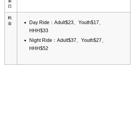
業
日
料
Day Ride：Adult$23、Youth$17、
金
HHH$33
Night Ride：Adult$37、Youth$27、
HHH$52