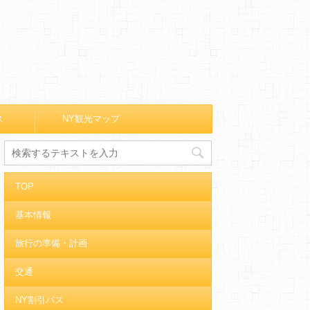
ス
NY観光マップ
TOP
基本情報
旅行の準備・計画
交通
NY割引パス