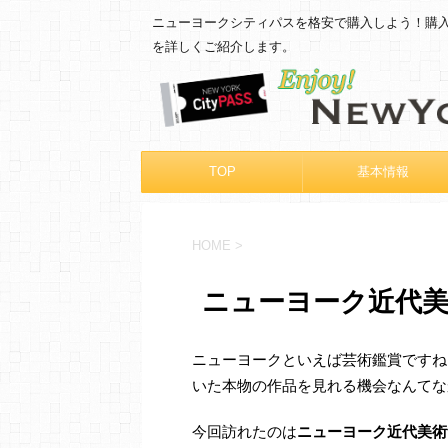
ニューヨークシティパスを格安で購入しよう！購
を詳しくご紹介します。
TOP
基本情報
HOME
>
ニューヨーク近代美
ニューヨークといえば芸術鑑賞ですね
いた本物の作品を見れる機会なんてな
今回訪れたのは
ニューヨーク近代美術館（Th