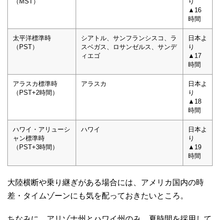
（MST）
り
▲16
時間
太平洋標準時
シアトル、サンフランシスコ、ラ
日本よ
（PST）
スベガス、ロサンゼルス、サンデ
り
ィエゴ
▲17
時間
アラスカ標準時
アラスカ
日本よ
（PST+2時間）
り
▲18
時間
ハワイ・アリューシ
ハワイ
日本よ
ャン標準時
り
（PST+3時間）
▲19
時間
大陸横断や乗り継ぎがある場合には、アメリカ国内の時
差・タイムゾーンにも気を配っておきたいところ。
ちなみに、アリゾナ州とハワイ州のみ、夏時間を採用して